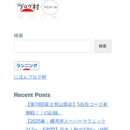
検索
検索
にほんブログ村
Recent Posts
【第78回富士登山競走】5合目コース初
挑戦！！の記録。
【2025春：橘湾岸スーパーマラニック
217㎞：E部門】完走！秋の320㎞（H部