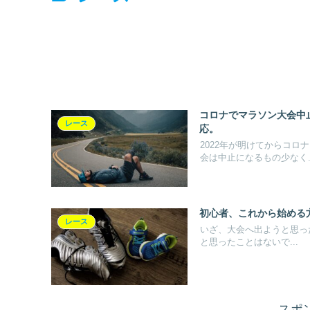
コロナでマラソン大会中
レース
応。
2022年が明けてからコロ
会は中止になるもの少なく..
初心者、これから始める
レース
いざ、大会へ出ようと思っ
と思ったことはないで...
スポ