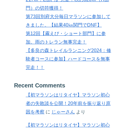
門）の切符獲得！
第73回別府大分毎日マラソンに参加して
きました。【結果40㎞関門でDNF】
第12回【霧えび・ショート部門】に参
加。雨のトレラン無事完走！
【多良の森トレイルランニング2024：修
験者コースに参加】ハードコースを無事
完走！！
Recent Comments
【初マラソンはリタイヤ】マラソン初心
者の失敗談を公開！20年前を振り返り原
因を考察
に
じゃーさん
より
【初マラソンはリタイヤ】マラソン初心