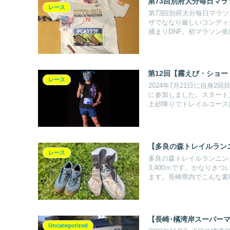
第73回別府大分毎日マラ
レース
第73回別府大分毎日マラ
ザでななり厳しいコンディ
捕まりDNF。初マラソン依
第12回【霧えび・ショ
レース
2024年7月21日に自身
に参加しました。スタート
土砂降りでトレイルコース
【多良の森トレイルラン
レース
多良の森トレイルランニン
3,400ｍです。かなり
ます。長崎県内でこんな素
【長崎･橘湾岸スーパーマ
Uncategorized