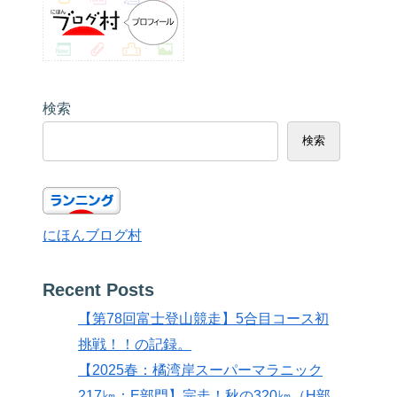
検索
検索
にほんブログ村
Recent Posts
【第78回富士登山競走】5合目コース初
挑戦！！の記録。
【2025春：橘湾岸スーパーマラニック
217㎞：E部門】完走！秋の320㎞（H部