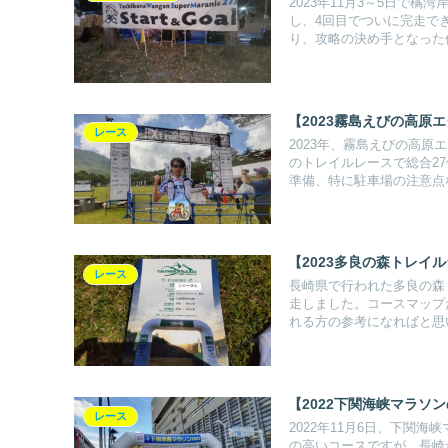
2023年11月3～5日で
し、4回目でついに完走で
り、攻略の決め手となった
【2023霧島えびの高原
レース
2023年、霧島えびの高
のトレイルレースで総合27
準備、特に駐車場の注意点
【2023多良の森トレ
レース
長崎県で行われた多良の森
走しました。コースマップ
れる方の参考になればと思
【2022下関海峡マラソ
レース
2022年11月6日、下関
の高いコースですが、長崎