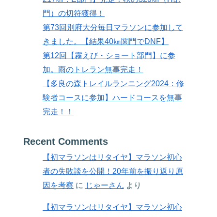
門）の切符獲得！
第73回別府大分毎日マラソンに参加して
きました。【結果40㎞関門でDNF】
第12回【霧えび・ショート部門】に参
加。雨のトレラン無事完走！
【多良の森トレイルランニング2024：修
験者コースに参加】ハードコースを無事
完走！！
Recent Comments
【初マラソンはリタイヤ】マラソン初心
者の失敗談を公開！20年前を振り返り原
因を考察
に
じゃーさん
より
【初マラソンはリタイヤ】マラソン初心