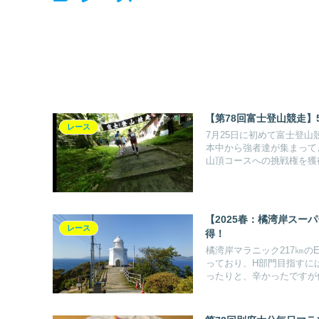
【第78回富士登山競走】
レース
7月25日に初めて富士登
本中から強者達が集まって
山頂コースへの挑戦権を獲
【2025春：橘湾岸スー
レース
得！
橘湾岸マラニック217㎞の
っており、H部門目指すに
ったりと、辛かったですが