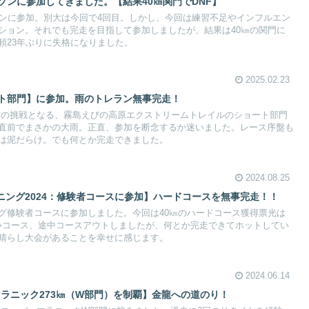
ソンに参加してきました。【結果40㎞関門でDNF】
ソンに参加。別大は今回で4回目。しかし、今回は練習不足やインフルエン
ション。それでも完走を目指して参加しましたが、結果は40㎞の関門に
頼23年ぶりに失格になりました。
2025.02.23
ート部門】に参加。雨のトレラン無事完走！
2回目の挑戦となる、霧島えびの高原エクストリームトレイルのショート部門
直前でまさかの大雨。正直、参加を断念するか迷いました。レース序盤も
は泥だらけ。でも何とか完走できました。
2024.08.25
ニング2024：修験者コースに参加】ハードコースを無事完走！！
グ修験者コースに参加しました。今回は40㎞のハードコース獲得票光は
きついコース、途中コースアウトしましたが、何とか完走できてホットしてい
晴らし大会があることを幸せに感じます。
2024.06.14
ラニック273㎞（W部門）を制覇】金龍への道のり！