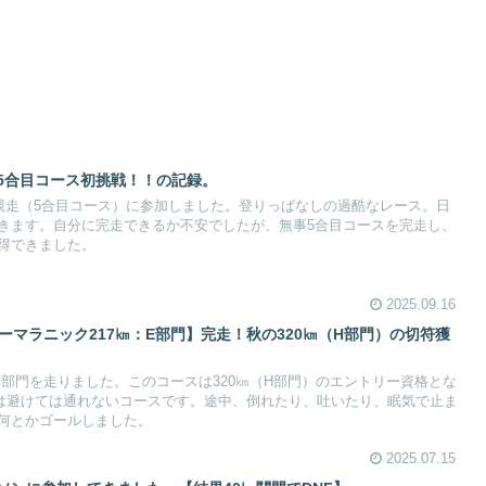
5合目コース初挑戦！！の記録。
山競走（5合目コース）に参加しました。登りっぱなしの過酷なレース。日
きます。自分に完走できるか不安でしたが、無事5合目コースを完走し、
得できました。
2025.09.16
パーマラニック217㎞：E部門】完走！秋の320㎞（H部門）の切符獲
E部門を走りました。このコースは320㎞（H部門）のエントリー資格とな
は避けては通れないコースです。途中、倒れたり、吐いたり、眠気で止ま
何とかゴールしました。
2025.07.15