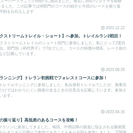
橘湾岸スーパーマラニックW部門に挑みました。過去に3回のリタイヤを経験
きました。この記事ではW部門のコースの紹介と今回のレースを振り返
作戦をお伝えします
2023.12.22
エクストリームトレイル・ショート】へ参加。トレイルラン2戦目！
原エクストリームトレイルのショート部門に参加しました。私にとって2度目
位、部門別（40代男子）で7位でした。 コースの特徴や標高、レース前の
など記載しています。
2023.09.29
イルランニング】トレラン初挑戦でフォレストコースに参加！
トレイルランニングに参加しました。私自身初トレイルでしたが、無事完
だけではわかりにくい路面や走るときの注意点を記載しています。参加さ
います。
2023.04.16
ンの振り返り】高低差のあるコースを攻略！
海峡マラソンに参加してきました。毎回、中間以降の坂道に悩まされる難易度
からギリギリ日帰りで参加できることもあり今回も参加しました。下関海